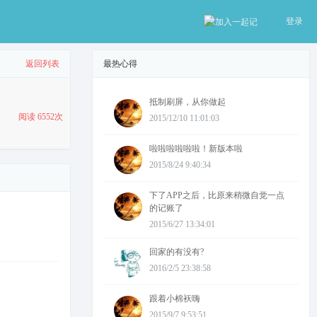
登录
返回列表
最热心得
抵制刷屏，从你做起
阅读 6552次
2015/12/10 11:01:03
啦啦啦啦啦啦！新版本啦
2015/8/24 9:40:34
下了APP之后，比原来稍微自觉一点
的记账了
2015/6/27 13:34:01
回家的有没有?
2016/2/5 23:38:58
跟着小棉袄嗨
2015/9/7 9:53:51