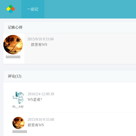
一起记
记账心得
2015/9/10 9:53:06
群里有WS
88888888
评论(12)
2016/2/4 12:09:39
WS是谁?
m__say
2015/9/10 9:55:00
群里有WS
88888888