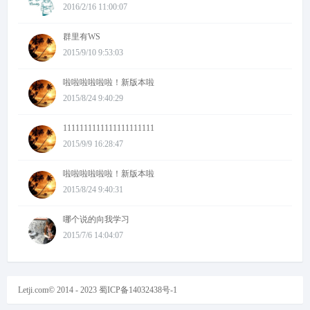
2016/2/16 11:00:07
群里有WS
2015/9/10 9:53:03
啦啦啦啦啦啦！新版本啦
2015/8/24 9:40:29
1111111111111111111111
2015/9/9 16:28:47
啦啦啦啦啦啦！新版本啦
2015/8/24 9:40:31
哪个说的向我学习
2015/7/6 14:04:07
Letji.com© 2014 - 2023
蜀ICP备14032438号-1